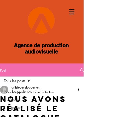
Artiste Developpement
Agence de production
audiovisuelle
Post
Tous les posts
artistedeveloppement
Tous les posts
15 sept. 2022
1 min de lecture
Nous avons
Catégorie 1
réalisé le
Catégorie 2