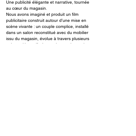
Une publicité élégante et narrative, tournée
au cœur du magasin.
Nous avons imaginé et produit un film
publicitaire construit autour d’une mise en
scène vivante : un couple complice, installé
dans un salon reconstitué avec du mobilier
issu du magasin, évolue à travers plusieurs
univers décoratifs. Les styles vestimentaires
et les décors successifs — chic, slow living,
cocooning — illustrent la variété de l’offre
proposée par Salons Center. La mise en
scène se conclut par un mélange des
styles, symbole de la liberté offerte à
chacun de composer son propre univers.
Pour renforcer l’impact émotionnel, la
publicité s’appuie sur une musique douce et
une voix off évocatrice : « Le salon, c’est là
que vous jouez, que vous rêvez, que vous
vous retrouvez… ».
Enfin, des images aériennes du magasin
viennent sceller l’appel à l’action. Notre
entreprise a pris en charge la direction